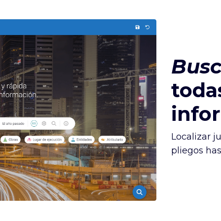
Busc
toda
info
Localizar j
pliegos has