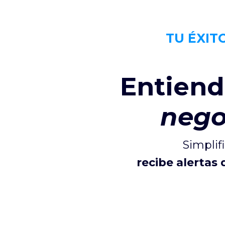
TU ÉXIT
Entiend
nego
Simplif
recibe alertas 