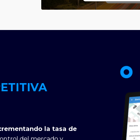
ETITIVA
crementando la tasa de
ontrol del mercado y